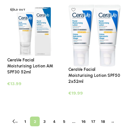
SOLD OUT
CeraVe Facial
Moisturising Lotion AM
CeraVe Facial
SPF30 52ml
Moisturising Lotion SPF50
2x52ml
€
Lees verder
€
Toevoegen aan winkelwagen
←
1
2
3
4
5
…
16
17
18
→