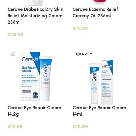
CeraVe Diabetics Dry Skin
CeraVe Eczema Relief
Relief Moisturizing Cream
Creamy Oil 236ml
236ml
€
€
Lees verder
Lees verder
SOLD OUT
CeraVe Eye Repair Cream
CeraVe Eye Repair Cream
14.2g
14ml
€
€
Toevoegen aan winkelwagen
Lees verder