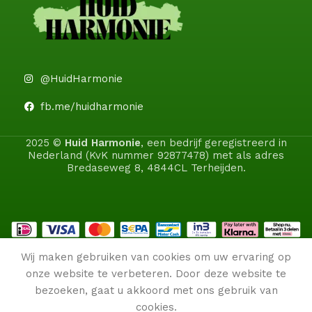
@HuidHarmonie
fb.me/huidharmonie
2025 ©
Huid Harmonie
, een bedrijf geregistreerd in
Nederland (KvK nummer 92877478) met als adres
Bredaseweg 8, 4844CL Terheijden.
Wij maken gebruiken van cookies om uw ervaring op
onze website te verbeteren. Door deze website te
bezoeken, gaat u akkoord met ons gebruik van
cookies.
0