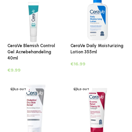
CeraVe Blemish Control
CeraVe Daily Moisturizing
Gel Acnebehandeling
Lotion 355ml
40ml
€
€
Toevoegen aan winkelwagen
Lees verder
SOLD OUT
SOLD OUT