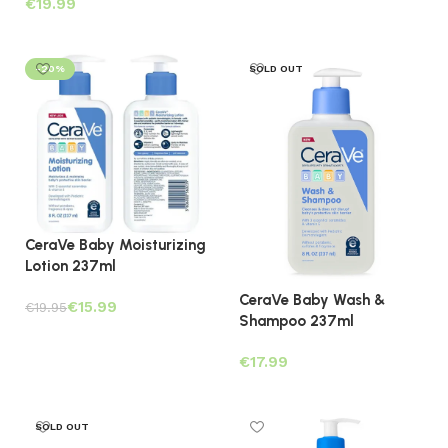
€
Toevoegen aan winkelwagen
Toevoegen aan winkelwagen
-20%
SOLD OUT
CeraVe Baby Moisturizing
Lotion 237ml
CeraVe Baby Wash &
€
15.99
€
19.95
Shampoo 237ml
Toevoegen aan winkelwagen
€
Lees verder
SOLD OUT