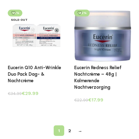
Toevoegen aan winkelwagen
-14%
-22%
SOLD OUT
Eucerin Q10 Anti-Wrinkle
Eucerin Redness Relief
Duo Pack Dag- &
Nachtcrème – 48g |
Nachtcrème
Kalmerende
Nachtverzorging
€
29.99
€
34.99
€
17.99
€
22.99
Lees verder
Toevoegen aan winkelwagen
1
2
→