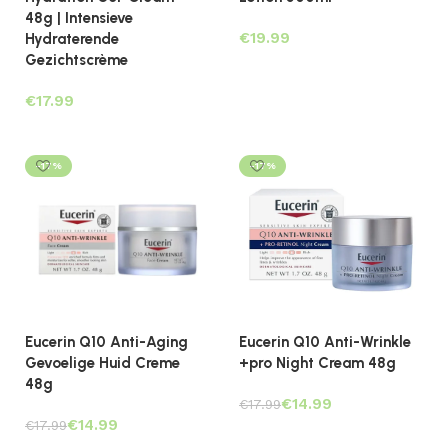
48g | Intensieve
€
Hydraterende
Gezichtscrème
Lees verder
€
Toevoegen aan winkelwagen
-17%
-17%
Eucerin Q10 Anti-Aging
Eucerin Q10 Anti-Wrinkle
Gevoelige Huid Creme
+pro Night Cream 48g
48g
€
14.99
€
17.99
€
14.99
€
17.99
Toevoegen aan winkelwagen