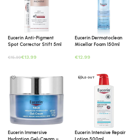
Eucerin Anti-Pigment
Eucerin Dermatoclean
Spot Corrector Stift 5ml
Micellar Foam 150ml
€
13.99
€
€
15.99
Toevoegen aan winkelwagen
Lees verder
SOLD OUT
Eucerin Immersive
Eucerin Intensive Repair
Hydration Gel-Cream –
Lotion 500ml