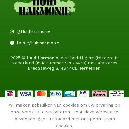
@HuidHarmonie
fb.me/huidharmonie
2025 ©
Huid Harmonie
, een bedrijf geregistreerd in
Nederland (KvK nummer 92877478) met als adres
Bredaseweg 8, 4844CL Terheijden.
Wij maken gebruiken van cookies om uw ervaring op
onze website te verbeteren. Door deze website te
bezoeken, gaat u akkoord met ons gebruik van
cookies.
0