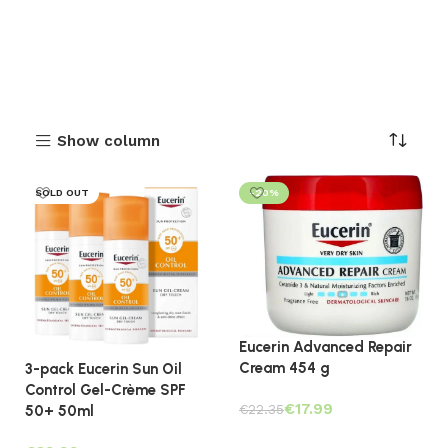
Show column
SOLD OUT
-20%
Eucerin Advanced Repair
Cream 454 g
3-pack Eucerin Sun Oil
Control Gel-Crème SPF
€
17.99
€
22.35
50+ 50ml
Toevoegen aan winkelwagen