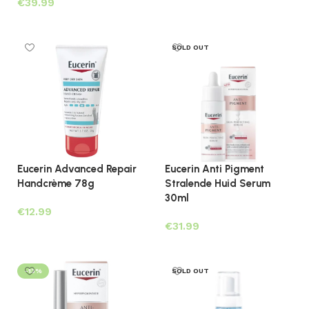
€
Lees verder
SOLD OUT
Eucerin Advanced Repair
Eucerin Anti Pigment
Handcrème 78g
Stralende Huid Serum
30ml
€
€
Toevoegen aan winkelwagen
Lees verder
-13%
SOLD OUT