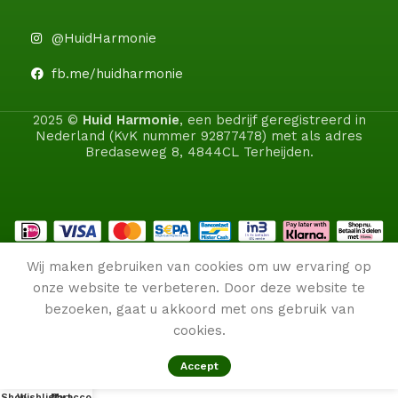
@HuidHarmonie
fb.me/huidharmonie
2025 ©
Huid Harmonie
, een bedrijf geregistreerd in
Nederland (KvK nummer 92877478) met als adres
Bredaseweg 8, 4844CL Terheijden.
Wij maken gebruiken van cookies om uw ervaring op
onze website te verbeteren. Door deze website te
bezoeken, gaat u akkoord met ons gebruik van
cookies.
Accept
0
CeraVe Facial Moisturising Lotion AM SPF30 52ml
Shop
Wishlist
My account
Cart