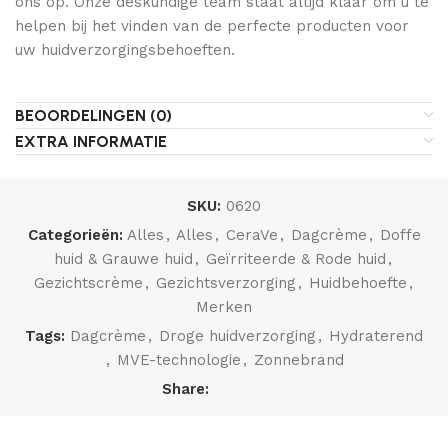
ons op. Onze deskundige team staat altijd klaar om u te
helpen bij het vinden van de perfecte producten voor
uw huidverzorgingsbehoeften.
BEOORDELINGEN (0)
EXTRA INFORMATIE
SKU:
0620
Categorieën:
Alles
,
Alles
,
CeraVe
,
Dagcrème
,
Doffe
huid & Grauwe huid
,
Geïrriteerde & Rode huid
,
Gezichtscrème
,
Gezichtsverzorging
,
Huidbehoefte
,
Merken
Tags:
Dagcrème
,
Droge huidverzorging
,
Hydraterend
,
MVE-technologie
,
Zonnebrand
Share: