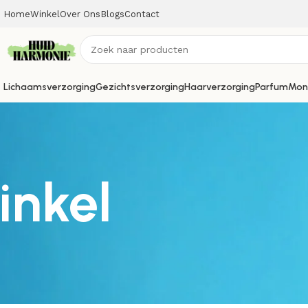
Home
Winkel
Over Ons
Blogs
Contact
Lichaamsverzorging
Gezichtsverzorging
Haarverzorging
Parfum
Mon
inkel