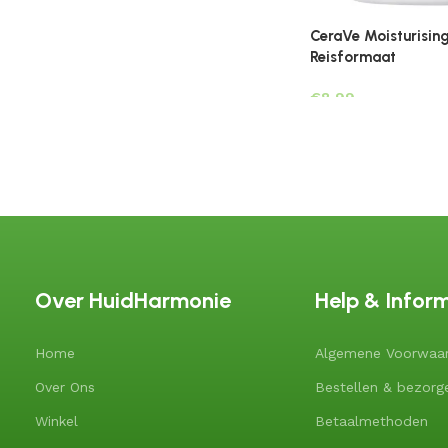
CeraVe Moisturisin
Reisformaat
€
Over HuidHarmonie
Help & Infor
Home
Algemene Voorwaa
Over Ons
Bestellen & bezorg
Winkel
Betaalmethoden