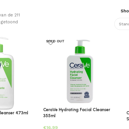
Sh
van de 211
 getoond
SOLD OUT
CeraVe Hydrating Facial Cleanser
leanser 473ml
C
355ml
S
€