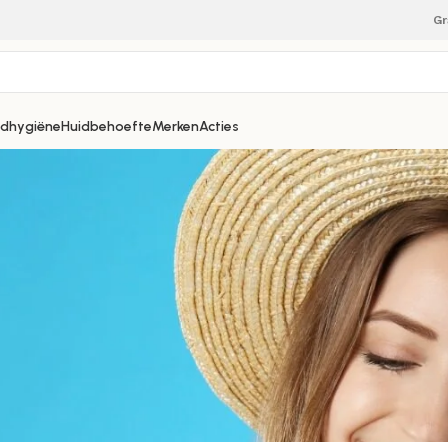
Gr
dhygiëne
Huidbehoefte
Merken
Acties