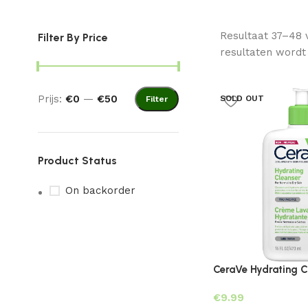
Resultaat 37–48 
Filter By Price
resultaten wordt
Prijs:
€0
—
€50
SOLD OUT
Filter
Product Status
On backorder
CeraVe Hydrating C
€