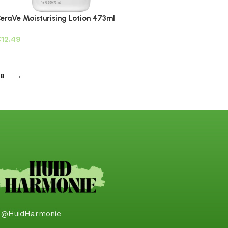
eraVe Moisturising Lotion 473ml
€
18
→
@HuidHarmonie