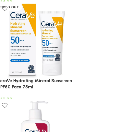
€
SOLD OUT
eraVe Hydrating Mineral Sunscreen
PF50 Face 75ml
€