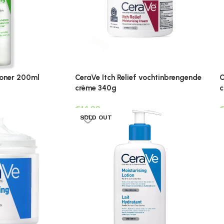
Toner 200ml
CeraVe Itch Relief vochtinbrengende
C
crème 340g
c
€
SOLD OUT