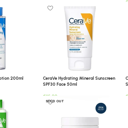
otion 200ml
CeraVe Hydrating Mineral Sunscreen
C
SPF30 Face 50ml
S
€
SOLD OUT