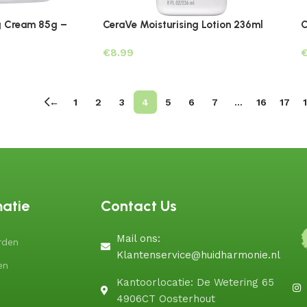
g Cream 85g –
CeraVe Moisturising Lotion 236ml
C
€
←
1
2
3
4
5
6
7
…
16
17
matie
Contact Us
Mail ons:
rden
Klantenservice@huidharmonie.nl
en
Kantoorlocatie: De Wetering 65
4906CT Oosterhout