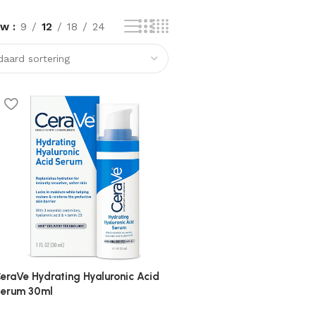
ow
9
12
18
24
eraVe Hydrating Hyaluronic Acid
erum 30ml