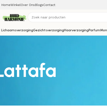
Home
Winkel
Over Ons
Blogs
Contact
Lichaamsverzorging
Gezichtsverzorging
Haarverzorging
Parfum
Mon
Lattafa