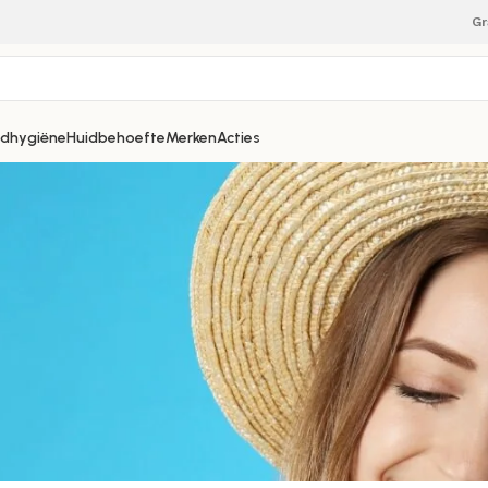
Gr
dhygiëne
Huidbehoefte
Merken
Acties