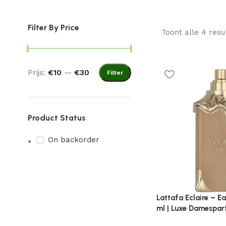
Filter By Price
Toont alle 4 resu
Prijs:
€10
—
€30
Filter
Product Status
On backorder
Lattafa Eclaire – E
ml | Luxe Damespa