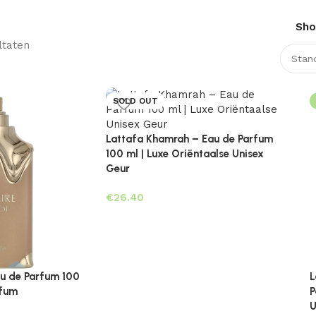
Sh
ltaten
SOLD OUT
Lattafa Khamrah – Eau de Parfum
100 ml | Luxe Oriëntaalse Unisex
Geur
€
au de Parfum 100
L
rfum
P
U