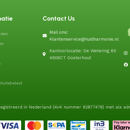
matie
Contact Us
Mail ons:
rden
Klantenservice@huidharmonie.nl
en
Kantoorlocatie: De Wetering 65
4906CT Oosterhout
n
itutiebeleid
geregistreerd in Nederland (KvK nummer 92877478) met als a