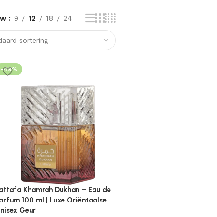
ow
9
12
18
24
-49%
attafa Khamrah Dukhan – Eau de
arfum 100 ml | Luxe Oriëntaalse
nisex Geur