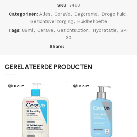
SKU:
7460
Categorieën:
Alles
,
CeraVe
,
Dagcrème
,
Droge huid
,
Gezichtsverzorging
,
Huidbehoefte
Tags:
89ml
,
CeraVe
,
Gezichtslotion
,
Hydratatie
,
SPF
30
Share:
GERELATEERDE PRODUCTEN
SOLD OUT
SOLD OUT