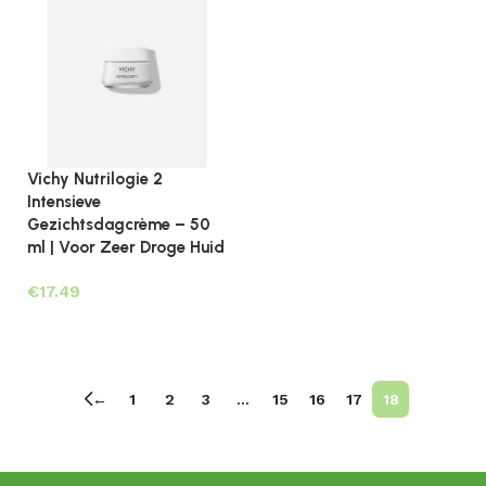
Vichy Nutrilogie 2
Intensieve
Gezichtsdagcrème – 50
ml | Voor Zeer Droge Huid
€
Lees verder
←
1
2
3
…
15
16
17
18