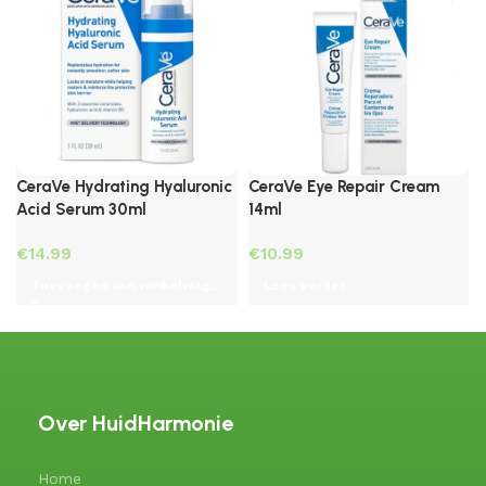
CeraVe Eye Repair Cream
CeraVe Hydrating Hyaluronic
14ml
Acid Serum 30ml
€
€
Lees verder
Toevoegen aan winkelwagen
Over HuidHarmonie
Home