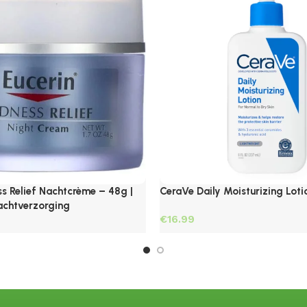
ss Relief Nachtcrème – 48g |
CeraVe Daily Moisturizing Lot
achtverzorging
€