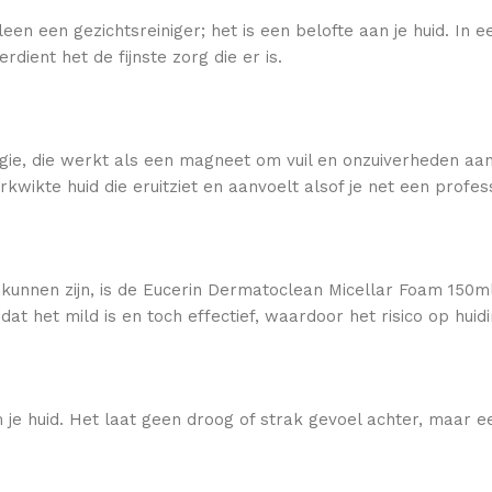
en een gezichtsreiniger; het is een belofte aan je huid. In 
dient het de fijnste zorg die er is.
ogie, die werkt als een magneet om vuil en onzuiverheden aa
kwikte huid die eruitziet en aanvoelt alsof je net een profe
d kunnen zijn, is de Eucerin Dermatoclean Micellar Foam 150m
at het mild is en toch effectief, waardoor het risico op huid
 je huid. Het laat geen droog of strak gevoel achter, maar e