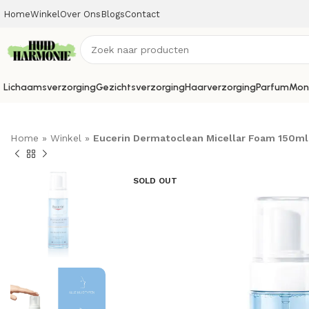
Home
Winkel
Over Ons
Blogs
Contact
Lichaamsverzorging
Gezichtsverzorging
Haarverzorging
Parfum
Mon
Home
»
Winkel
»
Eucerin Dermatoclean Micellar Foam 150ml
SOLD OUT