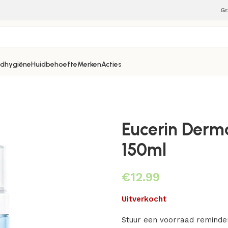
Gr
dhygiëne
Huidbehoefte
Merken
Acties
Eucerin Derm
150ml
€
Uitverkocht
Stuur een voorraad reminde