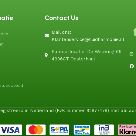
matie
Contact Us
Mail ons:
rden
Klantenservice@huidharmonie.nl
en
Kantoorlocatie: De Wetering 65
4906CT Oosterhout
n
itutiebeleid
geregistreerd in Nederland (KvK nummer 92877478) met als a