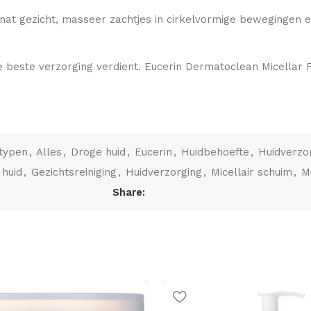
t gezicht, masseer zachtjes in cirkelvormige bewegingen en 
de beste verzorging verdient. Eucerin Dermatoclean Micellar 
dtypen
,
Alles
,
Droge huid
,
Eucerin
,
Huidbehoefte
,
Huidverzo
 huid
,
Gezichtsreiniging
,
Huidverzorging
,
Micellair schuim
,
M
Share: