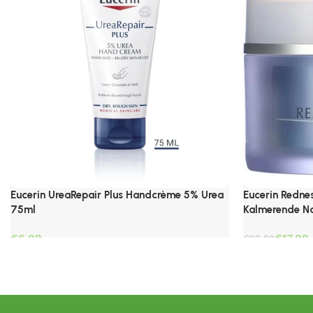
Eucerin UreaRepair Plus Handcrème 5% Urea
Eucerin Redne
75ml
Kalmerende N
€
€
17.99
€
22.99