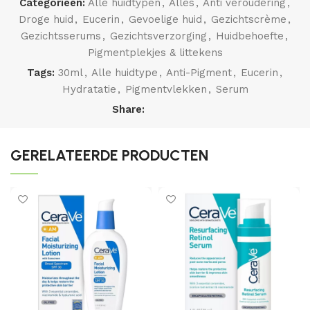
Categorieën:
Alle huidtypen
,
Alles
,
Anti veroudering
,
Droge huid
,
Eucerin
,
Gevoelige huid
,
Gezichtscrème
,
Gezichtsserums
,
Gezichtsverzorging
,
Huidbehoefte
,
Pigmentplekjes & littekens
Tags:
30ml
,
Alle huidtype
,
Anti-Pigment
,
Eucerin
,
Hydratatie
,
Pigmentvlekken
,
Serum
Share:
GERELATEERDE PRODUCTEN