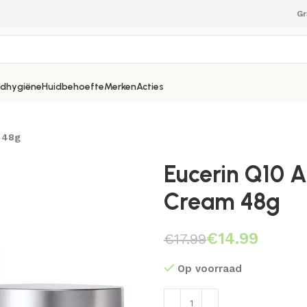
Gr
dhygiëne
Huidbehoefte
Merken
Acties
 48g
Eucerin Q10 A
Cream 48g
€
14.99
€
17.99
Op voorraad