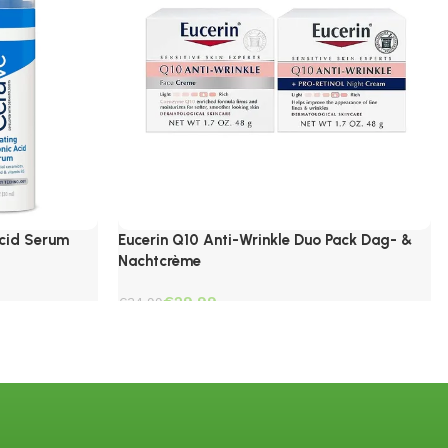
Acid Serum
Eucerin Q10 Anti-Wrinkle Duo Pack Dag- &
Nachtcrème
€
29.99
€
34.99