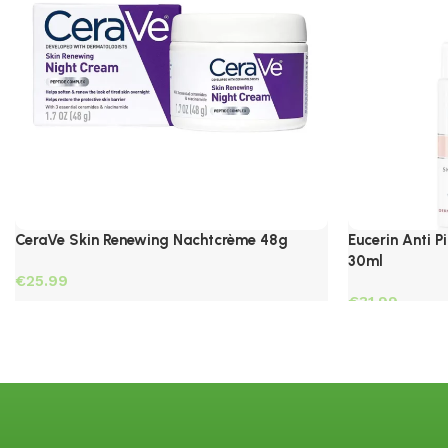
CeraVe Skin Renewing Nachtcrème 48g
Eucerin Anti 
30ml
€
€