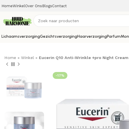
Home
Winkel
Over Ons
Blogs
Contact
Lichaamsverzorging
Gezichtsverzorging
Haarverzorging
Parfum
Mon
Home
»
Winkel
»
Eucerin Q10 Anti-Wrinkle +pro Night Cream
-17%