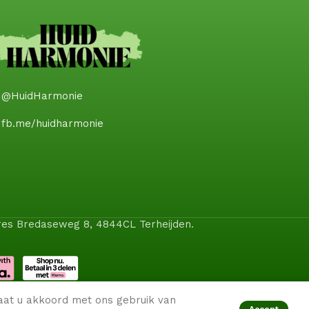
@HuidHarmonie
fb.me/huidharmonie
dres Bredaseweg 8, 4844CL Terheijden.
aat u akkoord met ons gebruik van
Accept