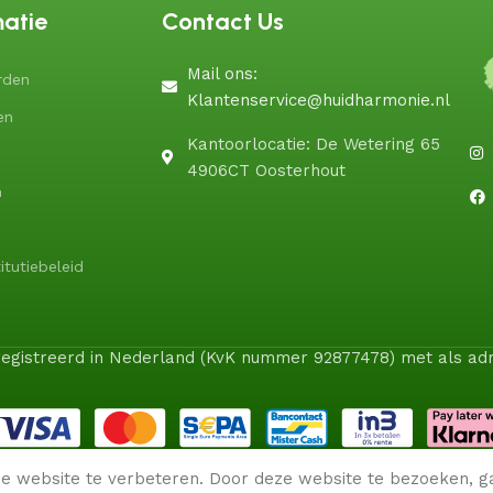
matie
Contact Us
Mail ons:
rden
Klantenservice@huidharmonie.nl
en
Kantoorlocatie: De Wetering 65
4906CT Oosterhout
n
itutiebeleid
geregistreerd in Nederland (KvK nummer 92877478) met als a
e website te verbeteren. Door deze website te bezoeken, g