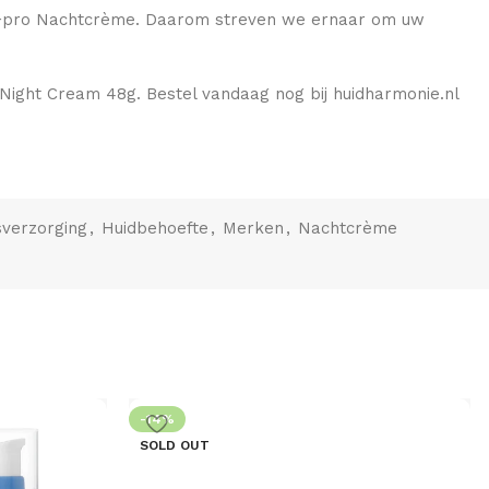
le +pro Nachtcrème. Daarom streven we ernaar om uw
 Night Cream 48g. Bestel vandaag nog bij huidharmonie.nl
sverzorging
,
Huidbehoefte
,
Merken
,
Nachtcrème
-14%
SOLD OUT