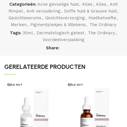
Categorieën:
Acne gevoelige huid
,
Alles
,
Alles
,
Anti
Rimpel
,
Anti veroudering
,
Doffe huid & Grauwe huid
,
Gezichtsserums
,
Gezichtsverzorging
,
Huidbehoefte
,
Merken
,
Pigmentplekjes & littekens
,
The Ordinary
Tags:
30ml
,
Dermatologisch getest
,
The Ordinary
,
Voordeelverpakking
Share:
GERELATEERDE PRODUCTEN
SOLD OUT
SOLD OUT