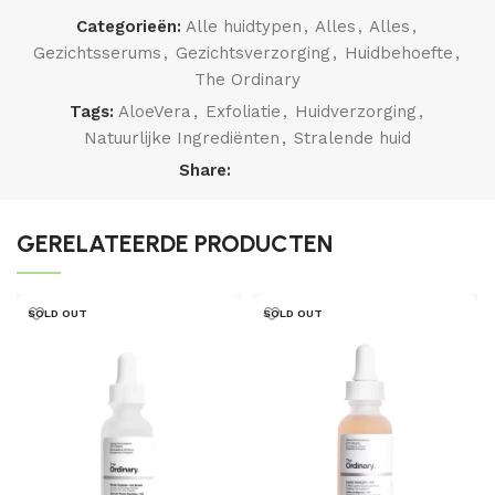
Categorieën:
Alle huidtypen
,
Alles
,
Alles
,
Gezichtsserums
,
Gezichtsverzorging
,
Huidbehoefte
,
The Ordinary
Tags:
AloeVera
,
Exfoliatie
,
Huidverzorging
,
Natuurlijke Ingrediënten
,
Stralende huid
Share:
GERELATEERDE PRODUCTEN
SOLD OUT
SOLD OUT