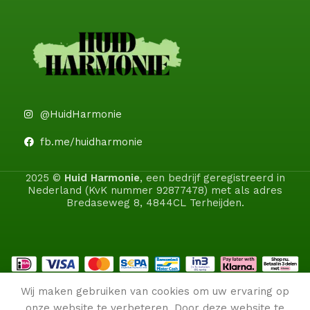
@HuidHarmonie
fb.me/huidharmonie
2025 ©
Huid Harmonie
, een bedrijf geregistreerd in
Nederland (KvK nummer 92877478) met als adres
Bredaseweg 8, 4844CL Terheijden.
Wij maken gebruiken van cookies om uw ervaring op
onze website te verbeteren. Door deze website te