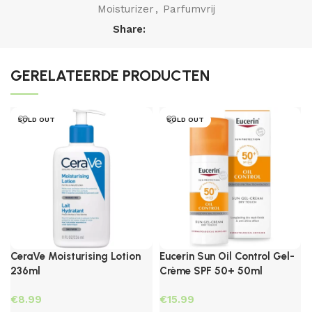
Moisturizer
,
Parfumvrij
Share:
GERELATEERDE PRODUCTEN
SOLD OUT
SOLD OUT
CeraVe Moisturising Lotion
Eucerin Sun Oil Control Gel-
236ml
Crème SPF 50+ 50ml
€
€