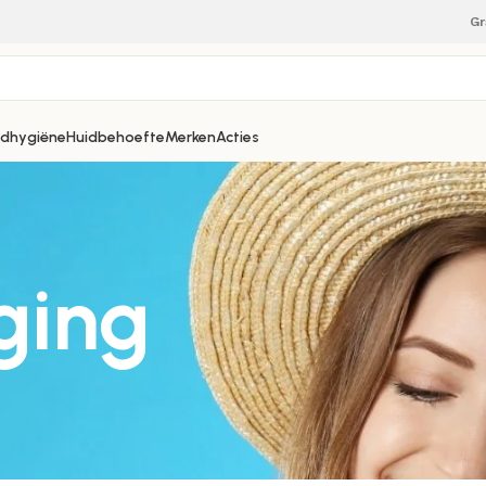
Gr
dhygiëne
Huidbehoefte
Merken
Acties
ging