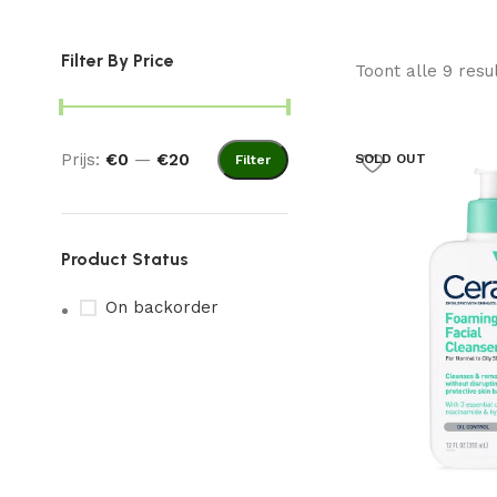
Filter By Price
Toont alle 9 resu
Prijs:
€0
—
€20
SOLD OUT
Filter
Product Status
On backorder