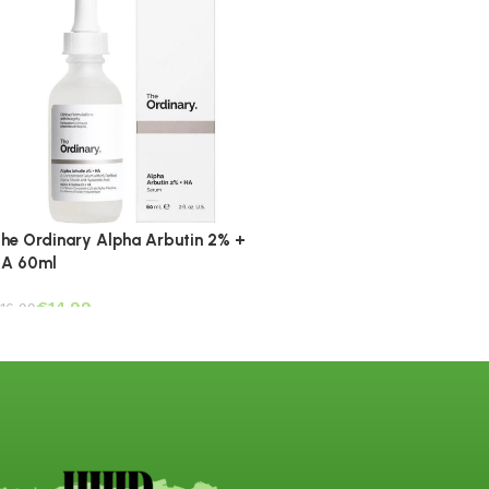
he Ordinary Alpha Arbutin 2% +
A 60ml
€
14.99
16.99