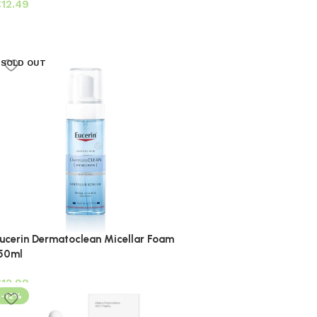
€
SOLD OUT
ucerin Dermatoclean Micellar Foam
50ml
€
-12%