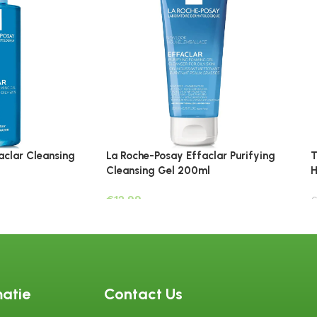
aclar Cleansing
La Roche-Posay Effaclar Purifying
T
Cleansing Gel 200ml
H
€
€
matie
Contact Us