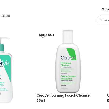
Sh
ltaten
SOLD OUT
CeraVe Foaming Facial Cleanser
C
88ml
R