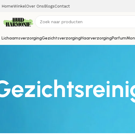
Home
Winkel
Over Ons
Blogs
Contact
Lichaamsverzorging
Gezichtsverzorging
Haarverzorging
Parfum
Mon
Gezichtsreini