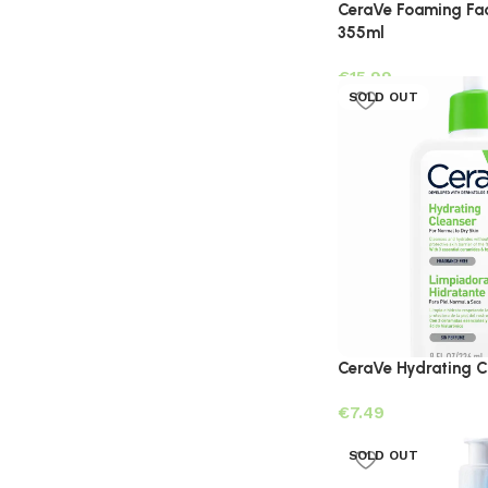
CeraVe Foaming Fac
355ml
€
SOLD OUT
CeraVe Hydrating C
€
SOLD OUT