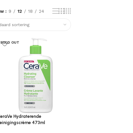
ow
9
12
18
24
SOLD OUT
eraVe Hydraterende
einigingscrème 473ml