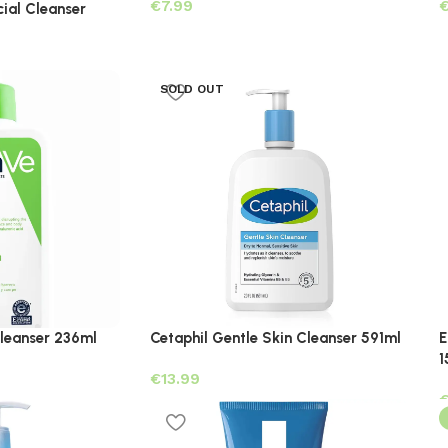
€
ial Cleanser
SOLD OUT
leanser 236ml
Cetaphil Gentle Skin Cleanser 591ml
E
1
€