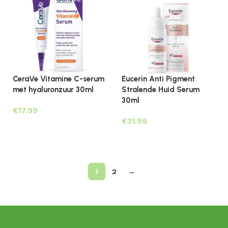
CeraVe Vitamine C-serum
Eucerin Anti Pigment
met hyaluronzuur 30ml
Stralende Huid Serum
30ml
€
€
Toevoegen aan winkelwagen
Lees verder
1
2
→