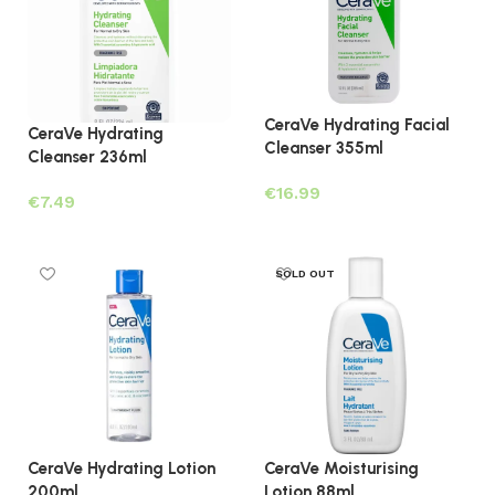
CeraVe Hydrating Facial
CeraVe Hydrating
Cleanser 355ml
Cleanser 236ml
€
€
Lees verder
Lees verder
SOLD OUT
CeraVe Hydrating Lotion
CeraVe Moisturising
200ml
Lotion 88ml