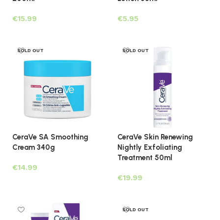
€
€
Toevoegen aan winkelwagen
Lees verder
SOLD OUT
SOLD OUT
CeraVe SA Smoothing
CeraVe Skin Renewing
Cream 340g
Nightly Exfoliating
Treatment 50ml
€
€
Lees verder
Lees verder
SOLD OUT