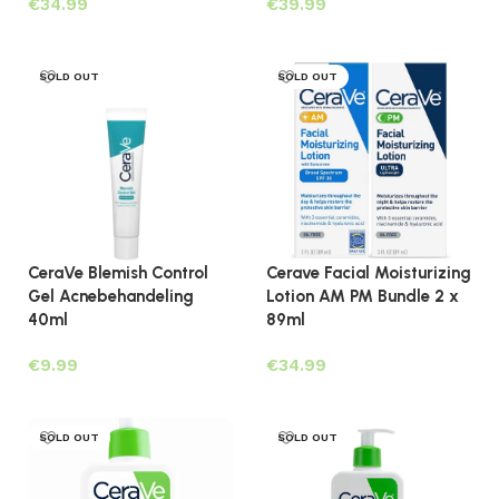
€
€
Lees verder
Lees verder
SOLD OUT
SOLD OUT
CeraVe Blemish Control
Cerave Facial Moisturizing
Gel Acnebehandeling
Lotion AM PM Bundle 2 x
40ml
89ml
€
€
Lees verder
Lees verder
SOLD OUT
SOLD OUT