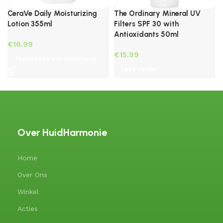
The Ordinary Mineral UV
CeraVe Daily Moisturizing
Filters SPF 30 with
Lotion 355ml
Antioxidants 50ml
€
€
Toevoegen aan winkelwagen
Lees verder
Over HuidHarmonie
Home
Over Ons
Winkel
Acties