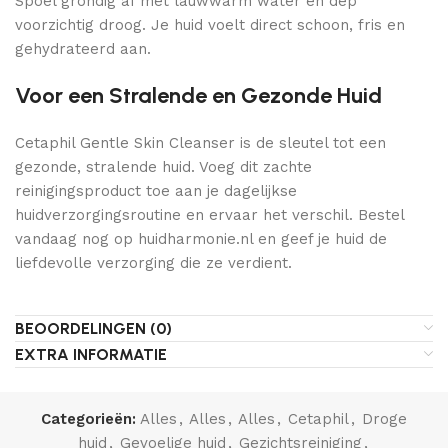
Spoel grondig af met lauwwarm water en dep
voorzichtig droog. Je huid voelt direct schoon, fris en
gehydrateerd aan.
Voor een Stralende en Gezonde Huid
Cetaphil Gentle Skin Cleanser is de sleutel tot een
gezonde, stralende huid. Voeg dit zachte
reinigingsproduct toe aan je dagelijkse
huidverzorgingsroutine en ervaar het verschil. Bestel
vandaag nog op huidharmonie.nl en geef je huid de
liefdevolle verzorging die ze verdient.
BEOORDELINGEN (0)
EXTRA INFORMATIE
Categorieën:
Alles
,
Alles
,
Alles
,
Cetaphil
,
Droge
huid
,
Gevoelige huid
,
Gezichtsreiniging
,