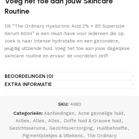
Voeg het toe aan jouw Skincare
Routine
Dit “The Ordinary Hyaluronic Acid 2% + B5 Supersize
Serum 60ml” is een must-have voor iedereen die op
zoek is naar intense hydratatie en een gezondere,
jeugdig uitziende huid. Voeg het toe aan jouw dagelijkse
skincare routine en ervaar de voordelen zelf!
BEOORDELINGEN (0)
EXTRA INFORMATIE
SKU:
4982
Categorieën:
Aanbiedingen
,
Acne gevoelige huid
,
Acties
,
Alles
,
Alles
,
Doffe huid & Grauwe huid
,
Gezichtsserums
,
Gezichtsverzorging
,
Huidbehoefte
,
Pigmentplekjes & littekens
,
The Ordinary