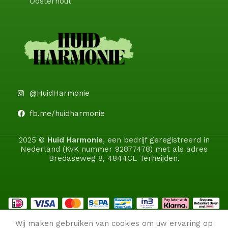
Oosterhout
@HuidHarmonie
fb.me/huidharmonie
2025 ©
Huid Harmonie
, een bedrijf geregistreerd in
Nederland (KvK nummer 92877478) met als adres
Bredaseweg 8, 4844CL Terheijden.
Wij maken gebruiken van cookies om uw ervaring op