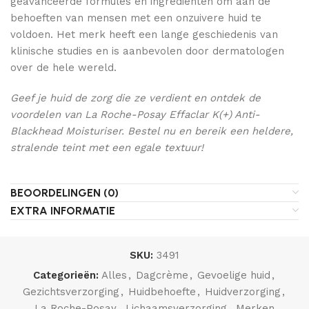
geavanceerde formules en ingrediënten om aan de
behoeften van mensen met een onzuivere huid te
voldoen. Het merk heeft een lange geschiedenis van
klinische studies en is aanbevolen door dermatologen
over de hele wereld.
Geef je huid de zorg die ze verdient en ontdek de
voordelen van La Roche-Posay Effaclar K(+) Anti-
Blackhead Moisturiser. Bestel nu en bereik een heldere,
stralende teint met een egale textuur!
BEOORDELINGEN (0)
EXTRA INFORMATIE
SKU:
3491
Categorieën:
Alles
,
Dagcrème
,
Gevoelige huid
,
Gezichtsverzorging
,
Huidbehoefte
,
Huidverzorging
,
La Roche-Posay
,
Lichaamsverzorging
,
Merken