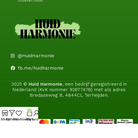
Oosterhout
@HuidHarmonie
fb.me/huidharmonie
2025 ©
Huid Harmonie
, een bedrijf geregistreerd in
Nederland (KvK nummer 92877478) met als adres
Bredaseweg 8, 4844CL Terheijden.
0
Shop
Filters
Wishlist
Cart
My account
Wij maken gebruiken van cookies om uw ervaring op