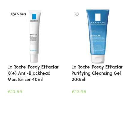
Lees verder
Toevoegen aan winkelwagen
SOLD OUT
La Roche-Posay Effaclar
La Roche-Posay Effaclar
K(+) Anti-Blackhead
Purifying Cleansing Gel
Moisturiser 40ml
200ml
€
€
Lees verder
Toevoegen aan winkelwagen