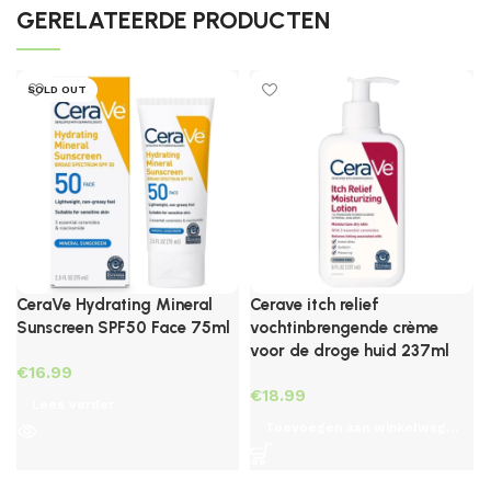
GERELATEERDE PRODUCTEN
SOLD OUT
CeraVe Hydrating Mineral
Cerave itch relief
Sunscreen SPF50 Face 75ml
vochtinbrengende crème
voor de droge huid 237ml
€
€
Lees verder
Toevoegen aan winkelwagen