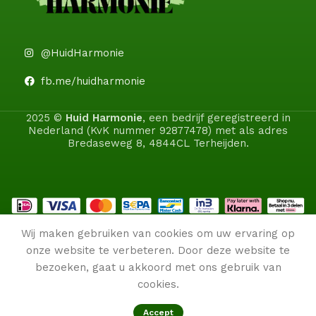
@HuidHarmonie
fb.me/huidharmonie
2025 ©
Huid Harmonie
, een bedrijf geregistreerd in
Nederland (KvK nummer 92877478) met als adres
Bredaseweg 8, 4844CL Terheijden.
Wij maken gebruiken van cookies om uw ervaring op
onze website te verbeteren. Door deze website te
bezoeken, gaat u akkoord met ons gebruik van
cookies.
Accept