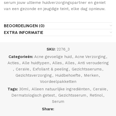
serum jouw ultieme huidverzorgingspartner en geniet
van een gezonde en jeugdige teint, elke dag opnieuw.
BEOORDELINGEN (0)
EXTRA INFORMATIE
SKU:
2276_3
Categorieën:
Acne gevoelige huid
,
Acne Verzorging
,
Acties
,
Alle huidtypen
,
Alles
,
Alles
,
Anti veroudering
,
CeraVe
,
Exfoliant & peeling
,
Gezichtsserums
,
Gezichtsverzorging
,
Huidbehoefte
,
Merken
,
Voordeelpakketten
Tags:
30ml
,
Alleen natuurlijke ingrediënten
,
CeraVe
,
Dermatologisch getest
,
Gezichtsserum
,
Retinol
,
Serum
Share: