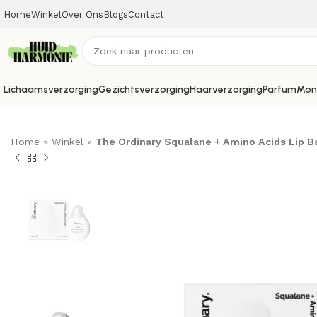
Home
Winkel
Over Ons
Blogs
Contact
Lichaamsverzorging
Gezichtsverzorging
Haarverzorging
Parfum
Mon
Home
»
Winkel
»
The Ordinary Squalane + Amino Acids Lip B