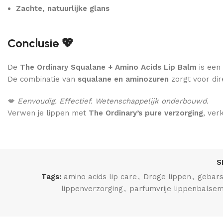
Zachte, natuurlijke glans
Conclusie 💖
De
The Ordinary Squalane + Amino Acids Lip Balm
is een
De combinatie van
squalane en aminozuren
zorgt voor dire
💋
Eenvoudig. Effectief. Wetenschappelijk onderbouwd.
Verwen je lippen met
The Ordinary’s pure verzorging
, ver
S
Tags:
amino acids lip care
,
Droge lippen
,
gebars
lippenverzorging
,
parfumvrije lippenbalse