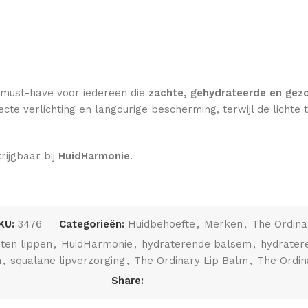
 must-have voor iedereen die
zachte, gehydrateerde en gez
cte verlichting en langdurige bescherming, terwijl de lichte t
krijgbaar bij
HuidHarmonie
.
KU:
3476
Categorieën:
Huidbehoefte
,
Merken
,
The Ordina
ten lippen
,
HuidHarmonie
,
hydraterende balsem
,
hydrater
m
,
squalane lipverzorging
,
The Ordinary Lip Balm
,
The Ordin
Share: