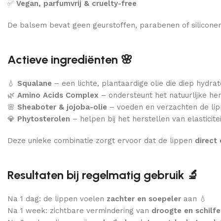
✅
Vegan, parfumvrij & cruelty-free
De balsem bevat geen geurstoffen, parabenen of siliconen 
Actieve ingrediënten 🌸
💧
Squalane
– een lichte, plantaardige olie die diep hydra
🌿
Amino Acids Complex
– ondersteunt het natuurlijke her
🌸
Sheaboter & jojoba-olie
– voeden en verzachten de lippe
💎
Phytosterolen
– helpen bij het herstellen van elastici
Deze unieke combinatie zorgt ervoor dat de lippen
direct
Resultaten bij regelmatig gebruik 🔬
Na 1 dag: de lippen voelen
zachter en soepeler
aan 💧
Na 1 week: zichtbare vermindering van
droogte en schilfe