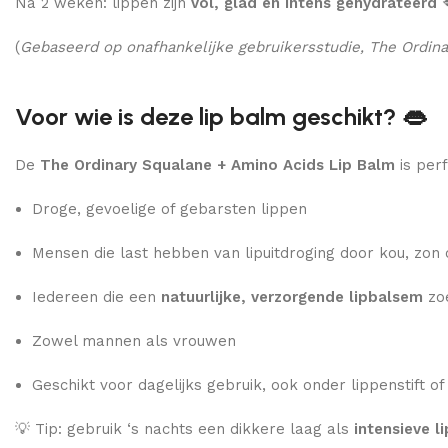
Na 2 weken: lippen zijn
vol, glad en intens gehydrateerd

(
Gebaseerd op onafhankelijke gebruikersstudie, The Ordin
Voor wie is deze lip balm geschikt? 👄
De
The Ordinary Squalane + Amino Acids Lip Balm
is perf
Droge, gevoelige of gebarsten lippen
Mensen die last hebben van lipuitdroging door kou, zon
Iedereen die een
natuurlijke, verzorgende lipbalsem
zoe
Zowel mannen als vrouwen
Geschikt voor dagelijks gebruik, ook onder lippenstift of
💡 Tip: gebruik ‘s nachts een dikkere laag als
intensieve l