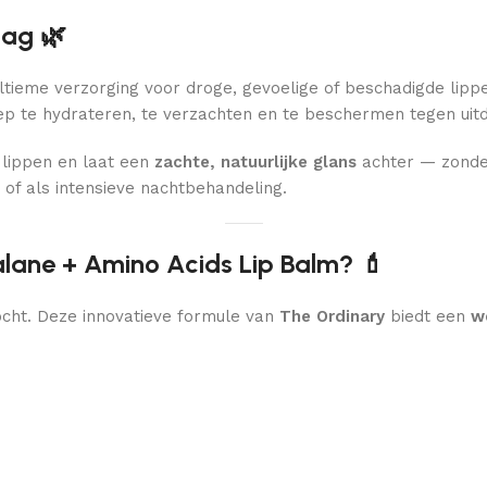
dag 🌿
ultieme verzorging voor droge, gevoelige of beschadigde lip
p te hydrateren, te verzachten en te beschermen tegen uitd
e lippen en laat een
zachte, natuurlijke glans
achter — zonder
 of als intensieve nachtbehandeling.
lane + Amino Acids Lip Balm? 💄
vocht. Deze innovatieve formule van
The Ordinary
biedt een
w