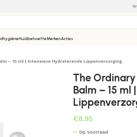
Gr
dhygiëne
Huidbehoefte
Merken
Acties
alm – 15 ml | Intensieve Hydraterende Lippenverzorging
The Ordinary
Balm – 15 ml 
Lippenverzor
€
Op voorraad