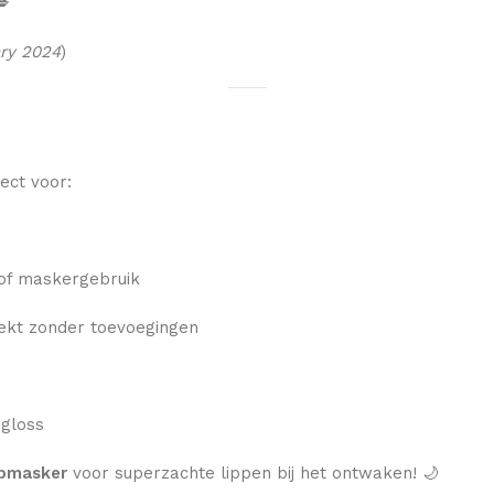

ary 2024
)
ect voor:
 of maskergebruik
kt zonder toevoegingen
 gloss
ipmasker
voor superzachte lippen bij het ontwaken! 🌙