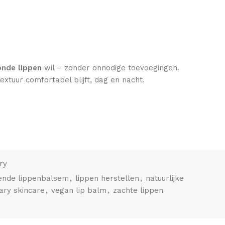
onde lippen
wil – zonder onnodige toevoegingen.
extuur comfortabel blijft, dag en nacht.
ry
ende lippenbalsem
,
lippen herstellen
,
natuurlijke
ary skincare
,
vegan lip balm
,
zachte lippen