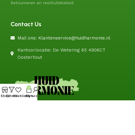
Retourneren en restitutiebeleid
Contact Us
Mail ons: Klantenservice@huidharmonie.nl
Kantoorlocatie: De Wetering 65 4906CT
Oosterhout
0
Shop
Filters
Wishlist
Cart
My account
@HuidHarmonie
fb.me/huidharmonie