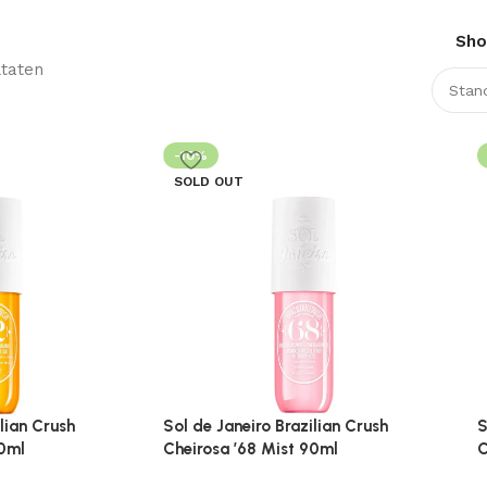
Sh
ltaten
-10%
SOLD OUT
lian Crush
Sol de Janeiro Brazilian Crush
S
90ml
Cheirosa ’68 Mist 90ml
C