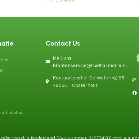
€
17.99
€
19.99
€
matie
Contact Us
Mail ons:
rden
Klantenservice@huidharmonie.nl
en
Kantoorlocatie: De Wetering 65
4906CT Oosterhout
n
itutiebeleid
geregistreerd in Nederland (KvK nummer 92877478) met als a