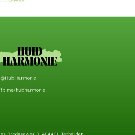
€
17.99
19.99
@HuidHarmonie
fb.me/huidharmonie
dres Bredaseweg 8, 4844CL Terheijden.