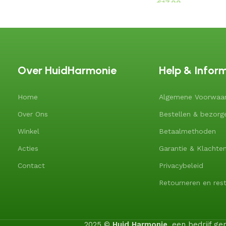
€
Over HuidHarmonie
Help & Infor
Home
Algemene Voorwaa
Over Ons
Bestellen & bezorg
Winkel
Betaalmethoden
Acties
Garantie & Klachte
Contact
Privacybeleid
Retourneren en rest
2025 ©
Huid Harmonie
, een bedrijf 