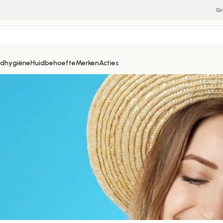
Gr
dhygiëne
Huidbehoefte
Merken
Acties