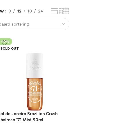
ow
9
12
18
24
-10%
SOLD OUT
ol de Janeiro Brazilian Crush
heirosa ’71 Mist 90ml