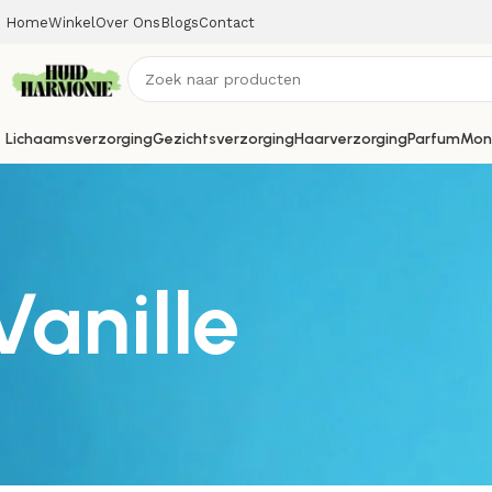
Home
Winkel
Over Ons
Blogs
Contact
Lichaamsverzorging
Gezichtsverzorging
Haarverzorging
Parfum
Mon
Vanille