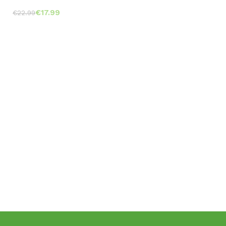
€
17.99
€
22.99
Toevoegen aan winkelwagen