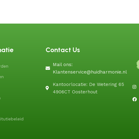
matie
Contact Us
Mail ons:
rden
Klantenservice@huidharmonie.nl
en
Kantoorlocatie: De Wetering 65
4906CT Oosterhout
n
itutiebeleid