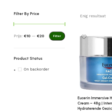
Filter By Price
Enig resultaat
Prijs:
€10
—
€20
Filter
Product Status
On backorder
Eucerin Immersive H
Cream – 48g | Inten
Hydraterende Gezi