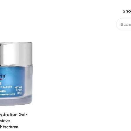
Sh
ydration Gel-
sieve
chtscrème