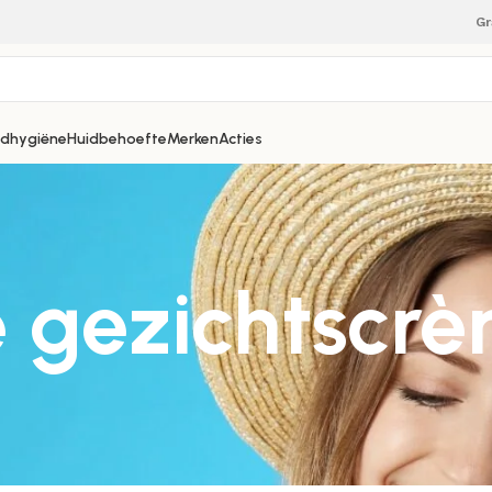
Gr
dhygiëne
Huidbehoefte
Merken
Acties
 gezichtscr