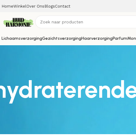
Home
Winkel
Over Ons
Blogs
Contact
Lichaamsverzorging
Gezichtsverzorging
Haarverzorging
Parfum
Mon
hydraterende