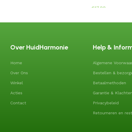
€
Over HuidHarmonie
Help & Infor
Home
Algemene Voorwaa
Over Ons
Bestellen & bezorg
Winkel
Betaalmethoden
Acties
Garantie & Klachte
Contact
Privacybeleid
Retourneren en rest