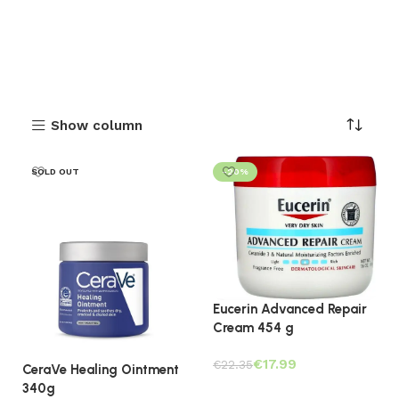
Show column
SOLD OUT
-20%
Eucerin Advanced Repair
Cream 454 g
€
17.99
€
22.35
CeraVe Healing Ointment
340g
Toevoegen aan winkelwagen