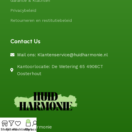
Garantie & Klachten
Privacybeleid
Retourneren en restitutiebeleid
Contact Us
Mail ons: Klantenservice@huidharmonie.nl
Kantoorlocatie: De Wetering 65 4906CT
Oosterhout
0
@HuidHarmonie
Shop
Filters
Wishlist
Cart
My account