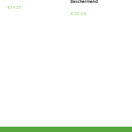
Beschermend
€
€
Toevoegen aan winkelwagen
Toevoegen aan winkelwagen