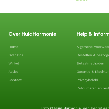
€
Over HuidHarmonie
Help & Infor
Home
Algemene Voorwaa
Over Ons
Bestellen & bezorg
Winkel
Betaalmethoden
Acties
Garantie & Klachte
Contact
Privacybeleid
Retourneren en rest
2025 ©
Huid Harmonie
, een bedrijf 