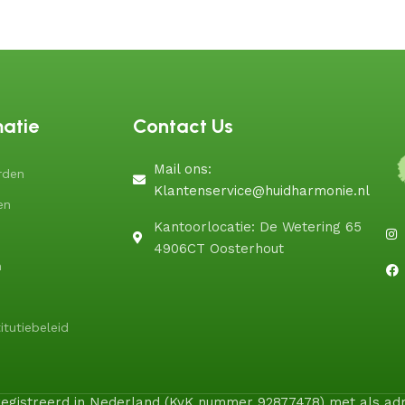
matie
Contact Us
Mail ons:
rden
Klantenservice@huidharmonie.nl
en
Kantoorlocatie: De Wetering 65
4906CT Oosterhout
n
itutiebeleid
geregistreerd in Nederland (KvK nummer 92877478) met als a