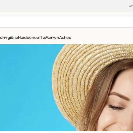
Gr
dhygiëne
Huidbehoefte
Merken
Acties