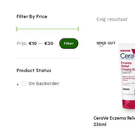
Filter By Price
Enig resultaat
Prijs:
€10
—
€20
SOLD OUT
Filter
Product Status
On backorder
CeraVe Eczema Reli
236ml