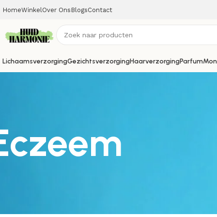
Home
Winkel
Over Ons
Blogs
Contact
Lichaamsverzorging
Gezichtsverzorging
Haarverzorging
Parfum
Mon
Eczeem