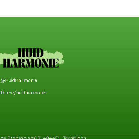
@HuidHarmonie
fb.me/huidharmonie
dres Bredaseweg 8, 4844CL Terheijden.