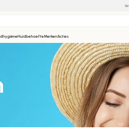
Gr
dhygiëne
Huidbehoefte
Merken
Acties
m