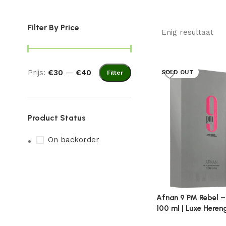
Filter By Price
Enig resultaat
Prijs:
€30
—
€40
SOLD OUT
Filter
Product Status
On backorder
Afnan 9 PM Rebel –
100 ml | Luxe Heren