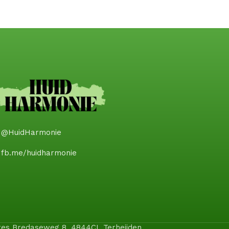
@HuidHarmonie
fb.me/huidharmonie
dres Bredaseweg 8, 4844CL Terheijden.