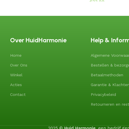
€
Over HuidHarmonie
Help & Infor
Home
Algemene Voorwaa
Over Ons
Bestellen & bezorg
Winkel
Betaalmethoden
Acties
Garantie & Klachte
Contact
Privacybeleid
Retourneren en rest
2025 ©
Huid Harmonie
, een bedrijf 