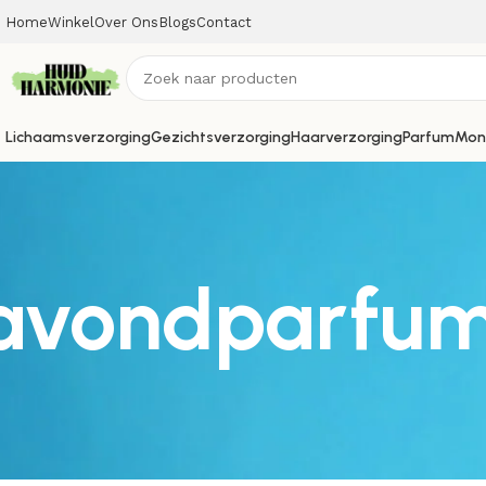
Home
Winkel
Over Ons
Blogs
Contact
Lichaamsverzorging
Gezichtsverzorging
Haarverzorging
Parfum
Mon
avondparfu