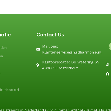
matie
Contact Us
Mail ons:
rden
Klantenservice@huidharmonie.nl
en
Kantoorlocatie: De Wetering 65
4906CT Oosterhout
n
itutiebeleid
geregistreerd in Nederland (KvK nummer 92877478) met als a