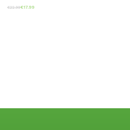
€
17.99
€
22.99
Toevoegen aan winkelwagen