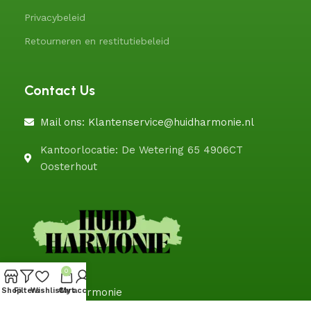
Privacybeleid
Retourneren en restitutiebeleid
Contact Us
Mail ons: Klantenservice@huidharmonie.nl
Kantoorlocatie: De Wetering 65 4906CT
Oosterhout
0
@HuidHarmonie
Shop
Filters
Wishlist
Cart
My account