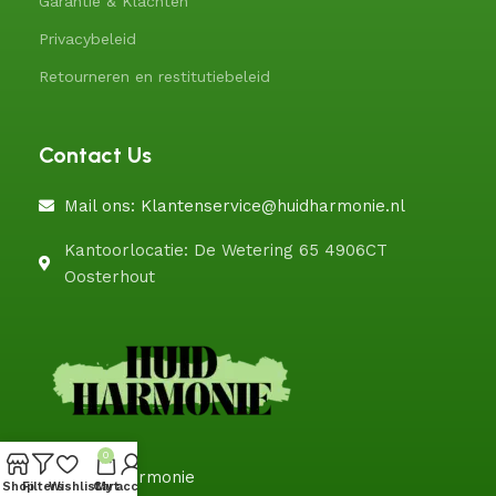
Garantie & Klachten
Privacybeleid
Retourneren en restitutiebeleid
Contact Us
Mail ons: Klantenservice@huidharmonie.nl
Kantoorlocatie: De Wetering 65 4906CT
Oosterhout
0
@HuidHarmonie
Shop
Filters
Wishlist
Cart
My account