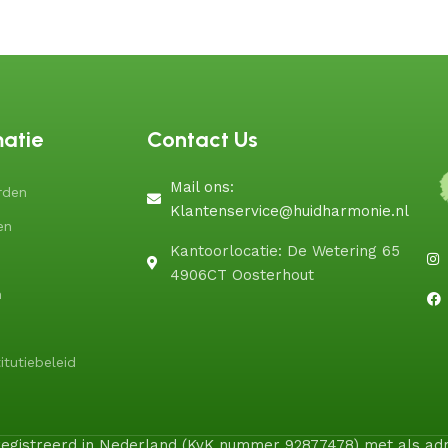
matie
Contact Us
Mail ons:
rden
Klantenservice@huidharmonie.nl
en
Kantoorlocatie: De Wetering 65
4906CT Oosterhout
n
itutiebeleid
geregistreerd in Nederland (KvK nummer 92877478) met als a