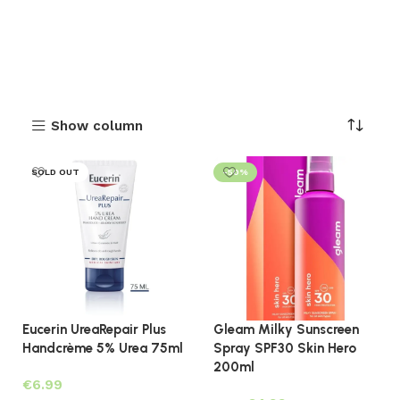
Show column
SOLD OUT
-50%
Eucerin UreaRepair Plus
Gleam Milky Sunscreen
Handcrème 5% Urea 75ml
Spray SPF30 Skin Hero
200ml
€