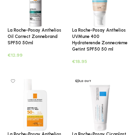
La Roche-Posay Anthelios
La Roche-Posay Anthelios
Oil Correct Zonnebrand
UVMune 400
SPF50 50ml
Hydraterende Zonnecrème
Getint SPF50 50 ml
€
€
Lees verder
Lees verder
SOLD OUT
La Roche-Posay Anthelios
La Roche-Posay Cicaplast