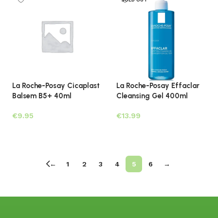
La Roche-Posay Cicaplast
La Roche-Posay Effaclar
Balsem B5+ 40ml
Cleansing Gel 400ml
€
€
Toevoegen aan winkelwagen
Lees verder
←
1
2
3
4
5
6
→