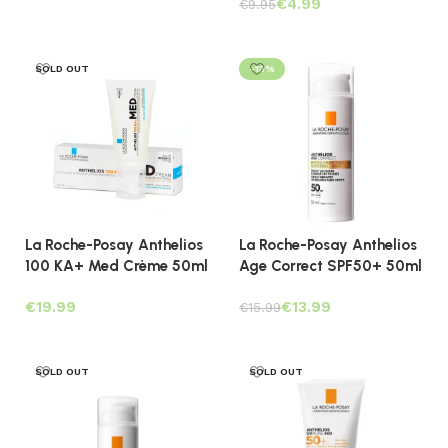
€
4.99
€
9.95
Lees verder
Toevoegen aan winkelwagen
SOLD OUT
-13%
La Roche-Posay Anthelios
La Roche-Posay Anthelios
100 KA+ Med Crème 50ml
Age Correct SPF50+ 50ml
€
€
13.99
€
15.99
Lees verder
Toevoegen aan winkelwagen
SOLD OUT
SOLD OUT