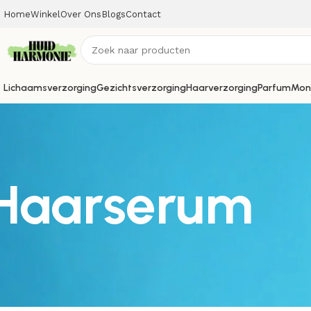
Home
Winkel
Over Ons
Blogs
Contact
Lichaamsverzorging
Gezichtsverzorging
Haarverzorging
Parfum
Mon
Haarserum