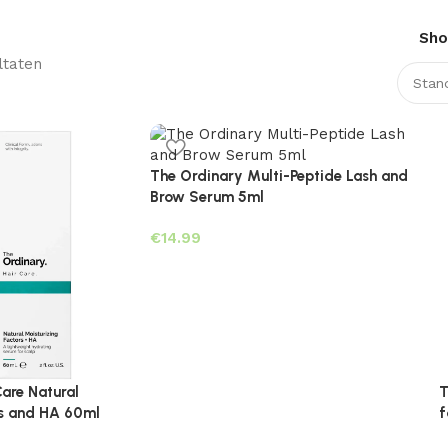
Sh
ltaten
The Ordinary Multi-Peptide Lash and
Brow Serum 5ml
€
are Natural
T
rs and HA 60ml
f