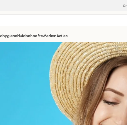
Gr
dhygiëne
Huidbehoefte
Merken
Acties