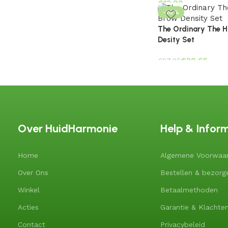
€
-26%
The Ordinary The H
Desity Set
€
20.65
€
27.95
Over HuidHarmonie
Help & Infor
Home
Algemene Voorwaa
Over Ons
Bestellen & bezorg
Winkel
Betaalmethoden
Acties
Garantie & Klachte
Contact
Privacybeleid