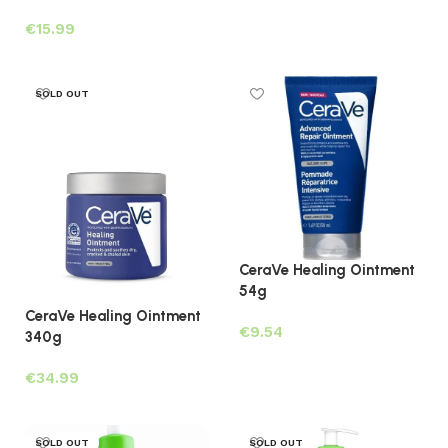
Lees verder
€
Lees verder
SOLD OUT
CeraVe Healing Ointment
54g
CeraVe Healing Ointment
€
340g
Toevoegen aan winkelwagen
€
Lees verder
SOLD OUT
SOLD OUT