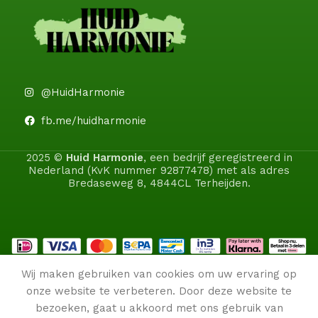
@HuidHarmonie
fb.me/huidharmonie
2025 ©
Huid Harmonie
, een bedrijf geregistreerd in
Nederland (KvK nummer 92877478) met als adres
Bredaseweg 8, 4844CL Terheijden.
Wij maken gebruiken van cookies om uw ervaring op
onze website te verbeteren. Door deze website te
bezoeken, gaat u akkoord met ons gebruik van