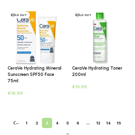
Toevoegen aan winkelwagen
SOLD OUT
SOLD OUT
CeraVe Hydrating Mineral
CeraVe Hydrating Toner
Sunscreen SPF50 Face
200ml
75ml
€
€
Lees verder
Lees verder
←
1
2
3
4
5
6
…
13
14
15
→